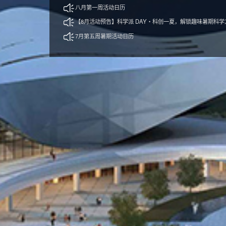
八月第一周活动日历
【8月活动预告】科学派 DAY・科创一夏，解锁趣味暑期科学
7月第五周暑期活动日历