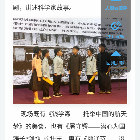
剧，讲述科学家故事。
现场既有《钱学森——托举中国的航天
梦》的美谈，也有《屠守锷——潜心为国
铸长“剑”》的壮志，更有《顾诵芬——设