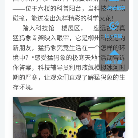
——位于六楼的科普阳台，当科技与植物
碰撞，能迸发出怎样精彩的科学火花！
踏入科技馆一楼展区，一座远古仿真
猛犸象骨架映入眼帘，它是柳州科技馆的
新朋友，猛犸象究竟生活在一个怎样的环
境中？“感受猛犸象的极寒天地”活动告诉
你答案，科技辅导员利用液氮模拟冰河时
期的严寒，让观众们直观了解猛犸象的生
存环境。