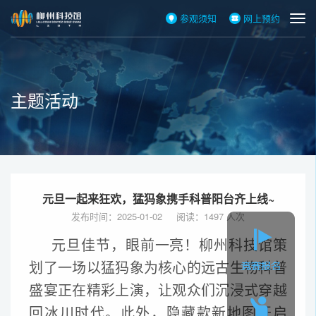
参观须知
网上预约
主题活动
元旦一起来狂欢，猛犸象携手科普阳台齐上线~
发布时间：2025-01-02 阅读：1497 人次
元旦佳节，眼前一亮！柳州科技馆策
划了一场以猛犸象为核心的远古生物科普
盛宴正在精彩上演，让观众们沉浸式穿越
回冰川时代。此外，隐藏款新地图开启