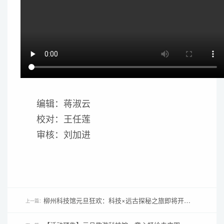
编辑：蒋淑云
校对：王任莲
审核：刘加进
柳州科技馆元旦狂欢：科技×远古探秘之旅即将开启！
上一篇：