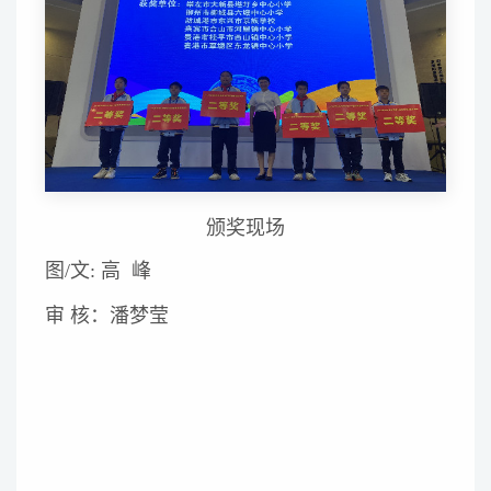
颁奖现场
图/文: 高 峰
审 核：潘梦莹