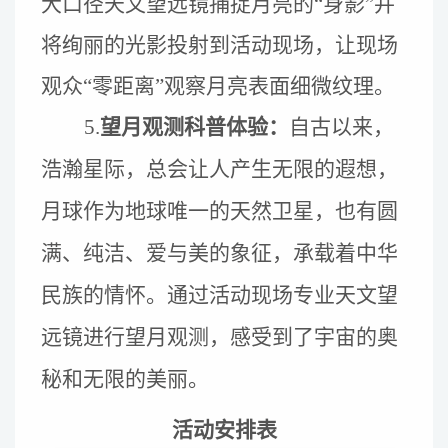
大口径天文望远镜捕捉月亮的
“
身影
”并
将绚丽的光影投射到
活动现场，让现场
观众“零距离”
观察
月亮
表面
细微纹理
。
5.
望月观测科普体验：
自古以来，
浩瀚星际，总会让人产生无限的遐想，
月球作为地球唯一的天然卫星，也有圆
满、纯洁、爱与美的象征，承载着中华
民族的情怀。通过活动现场专业天文望
远镜进行望月观测，
感受到了宇宙的奥
秘和无限的美丽
。
活动安排
表