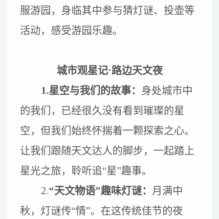
服游园，身临其中参与猜灯谜、投壶等
活动，感受游园乐趣。
城市观星记·路边天文夜
1.
星空与我们的故事
：
身处城市中
的我们，已经很久没有看到璀璨的
星
空
，但我们始终怀揣
着
一颗探索之心
。
让我们
跟随天文达人的脚步，
一起踏上
星光之旅，聆听
追
“
星
”
趣
事
。
2.
“天文物语”趣味灯谜：
月满中
秋，灯谜传
“
情
”
。在这传统佳节的夜