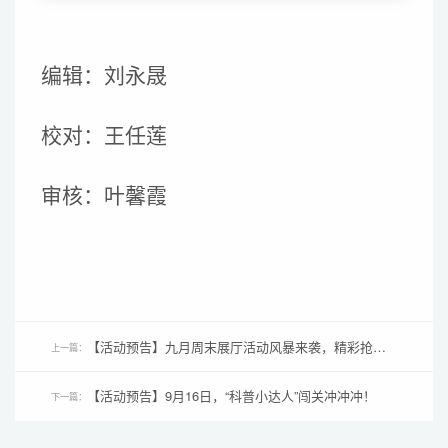
编辑：刘永晟
校对：
王任莲
审核：
叶馨霞
【活动预告】九月周末展厅活动风暴来袭，精彩抢先看！
上一篇：
【活动预告】9月16日，“科普小达人”闯关冲冲冲！
下一篇：